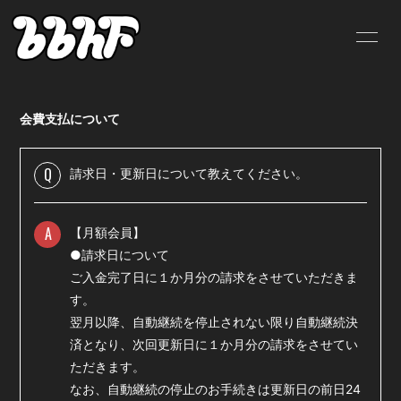
HOME
INFORMATION
会費支払について
SCHEDULE
PROFILE
VIDEO
DISCOGRAPHY
Q
請求日・更新日について教えてください。
BLOG
MOVIE
A
【月額会員】
RADIO
PHOTO
●請求日について
ご入金完了日に１か月分の請求をさせていただきま
SHOP
す。
翌月以降、自動継続を停止されない限り自動継続決
済となり、次回更新日に１か月分の請求をさせてい
ただきます。
なお、自動継続の停止のお手続きは更新日の前日24