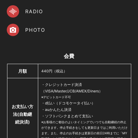
会員登録
ログイン
RADIO
PHOTO
会費
月額
440円（税込）
・クレジットカード決済
（VISA/Master/JCB/AMEX/Diners）
※デビットカード不可
・d払い（ドコモケータイ払い）
お支払い方
・auかんたん決済
法
(自動継
・ソフトバンクまとめて支払い
続決済)
※お客様のご都合のよいタイミングでいつでも自動継続の停止
ができます。停止手続きをしても更新日まではご利用いただけ
ます。また、停止のお手続きは更新日の前日24時までに「MY