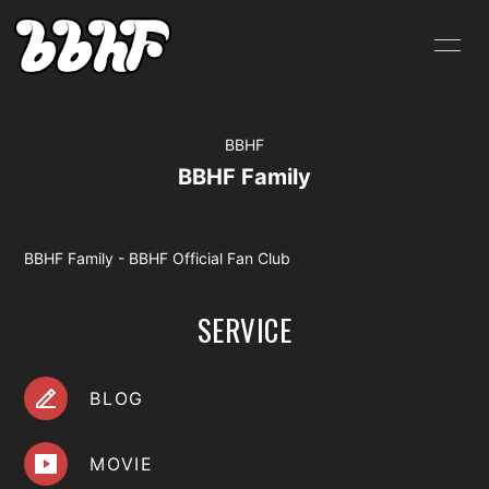
HOME
INFORMATION
BBHF
SCHEDULE
PROFILE
BBHF Family
VIDEO
DISCOGRAPHY
BLOG
MOVIE
BBHF Family - BBHF Official Fan Club
RADIO
PHOTO
SERVICE
SHOP
BLOG
MOVIE