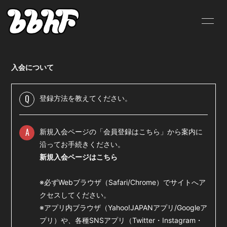
HOME
INFORMATION
入会について
SCHEDULE
PROFILE
VIDEO
DISCOGRAPHY
Q
登録方法を教えてください。
BLOG
MOVIE
A
新規入会ページの「会員登録はこちら」から案内に
RADIO
PHOTO
沿ってお手続きください。
新規入会ページはこちら
SHOP
※必ずWebブラウザ（Safari/Chrome）でサイトへア
クセスしてください。
※アプリ内ブラウザ（Yahoo!JAPANアプリ/Googleア
プリ）や、各種SNSアプリ（Twitter・Instagram・