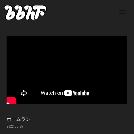
HOME
INFORMATION
SCHEDULE
PROFILE
VIDEO
DISCOGRAPHY
BLOG
MOVIE
RADIO
PHOTO
SHOP
ホームラン
2022.06.25