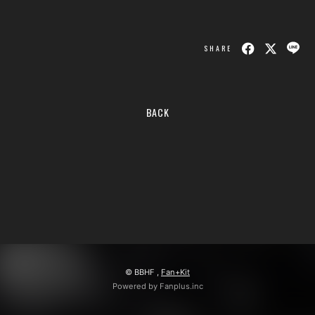
会員登録
ログイン
SHARE
BACK
© BBHF ,
Fan+Kit
Powered by Fanplus.inc