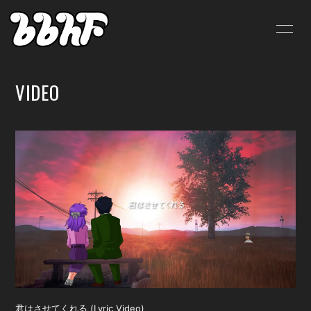
HOME
INFORMATION
VIDEO
SCHEDULE
PROFILE
VIDEO
DISCOGRAPHY
BLOG
MOVIE
RADIO
PHOTO
SHOP
君はさせてくれる (Lyric Video)