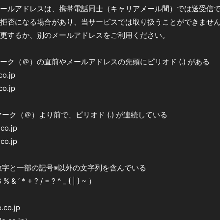
メールアドレスは、携帯電話同士（キャリアメール間）では送受信
拒否になる場合があり、当サービスでは取り扱うことができませ
更するか、別のメールアドレスをご利用ください。
ーク（＠）の直前やメールアドレスの先頭にピリオド (.) がある
o.jp
o.jp
ーク（＠）より前で、ピリオド (.) が連続している
co.jp
co.jp
数字と一部の記号※以外の文字列を含んでいる
 ‘ * + ? / = ? ^ _ { | } ~ ）
co.jp