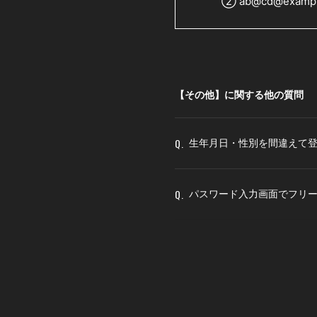
② ab@cd@exampl
【その他】に関する他の質問
Q.
生年月日・性別を間違えて
Q.
パスワード入力画面でフリー