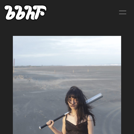
HOME
INFORMATION
SCHEDULE
PROFILE
VIDEO
DISCOGRAPHY
BLOG
MOVIE
RADIO
PHOTO
SHOP