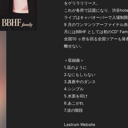
をゲリラリリース。
これが各所で話題になり、渋谷hote
ライブはキャパオーバーで入場制限
9 月のワンマンツアーファイナル赤坂BL
月にはBBHF としては初のCD” Fami
全国10 ヶ所を回る全国ツアーも
離せない。
＜収録曲＞
1.花のように
2.なにもしらない
3.真夜中のダンス
4.シンプル
5.水面を叩け
6.あこがれ
7.涙の階段
Lastrum Website