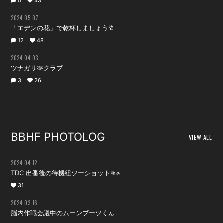
0
43
会員登録
ログイン
2024.05.07
「エデンの花」で乾杯しましょう🥂
12
48
2024.04.03
ツナガリ🫶クラブ
3
26
BBHF PHOTOLOG
VIEW ALL
2024.04.12
TDC 出番後の待機組ツーショット👊✊
31
2024.03.16
脳内作戦会議中のムーンブーツくん